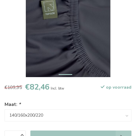
€82,46
€109,95
op voorraad
Incl. btw
Maat:
*