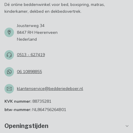
Dé online beddenwinkel voor bed, boxspring, matras,
kinderkamer, dekbed en dekbedovertrek.
Jousterweg 34
8447 RH Heerenveen
Nederland
0513 - 627419
06 10898855
klantenservice@bedderiedeboer.nl
KVK nummer:
88735281
btw-nummer:
NL864756264B01
Openingstijden