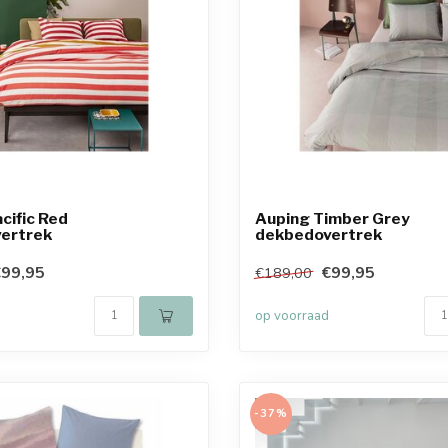
cific Red
Auping Timber Grey
ertrek
dekbedovertrek
99,95
€99,95
€189,00
op voorraad
-37%