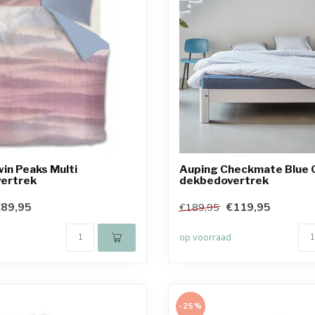
in Peaks Multi
Auping Checkmate Blue 
ertrek
dekbedovertrek
89,95
€119,95
€189,95
op voorraad
-25%