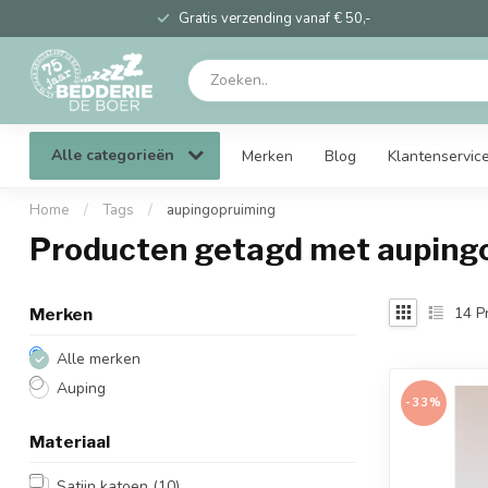
Gratis verzending vanaf € 50,-
Alle categorieën
Merken
Blog
Klantenservic
Home
/
Tags
/
aupingopruiming
Producten getagd met auping
14
P
Merken
Alle merken
Auping
-33%
Materiaal
Satijn katoen
(10)