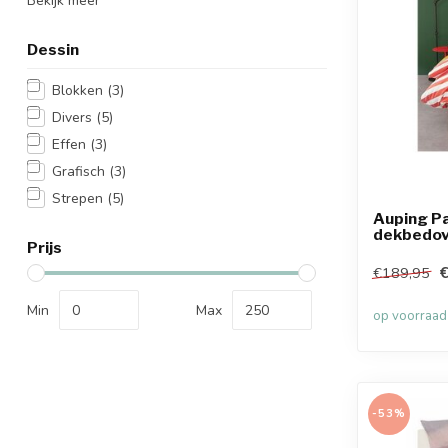
Bekijk meer
Dessin
Blokken
(3)
Divers
(5)
Effen
(3)
Grafisch
(3)
Strepen
(5)
Auping Pa
dekbedov
Prijs
€
€189,95
Min
Max
op voorraad
-53%