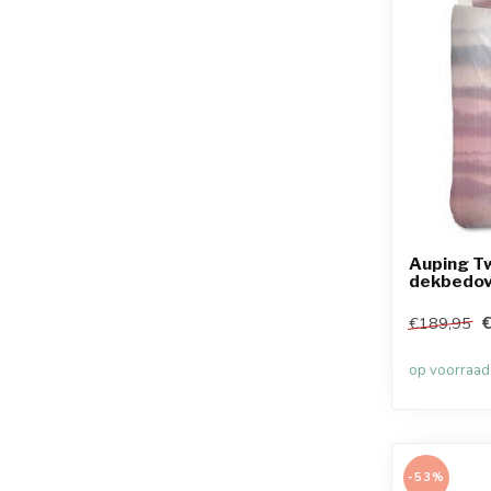
Auping Tw
dekbedov
€
€189,95
op voorraad
-53%