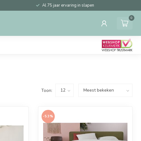
Al 75 jaar ervaring in slapen
0
Toon:
-53%