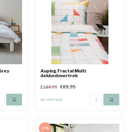
Grey
Auping Fractal Multi
dekbedovertrek
€89,95
€189,95
op voorraad
12%