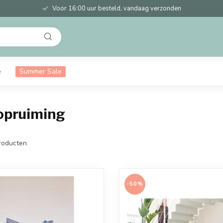
Voor 16:00 uur besteld, vandaag verzonden
e
Summer Sale
opruiming
roducten
-50%