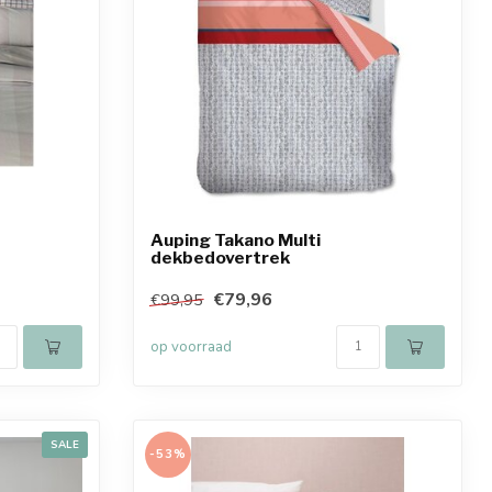
Auping Takano Multi
dekbedovertrek
€79,96
€99,95
op voorraad
SALE
-53%