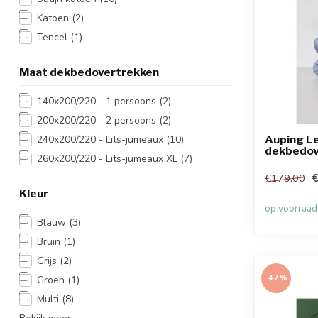
Katoen
(2)
Tencel
(1)
Maat dekbedovertrekken
140x200/220 - 1 persoons
(2)
200x200/220 - 2 persoons
(2)
240x200/220 - Lits-jumeaux
(10)
Auping L
dekbedov
260x200/220 - Lits-jumeaux XL
(7)
€179,00
Kleur
op voorraad
Blauw
(3)
Bruin
(1)
Grijs
(2)
-47%
Groen
(1)
Multi
(8)