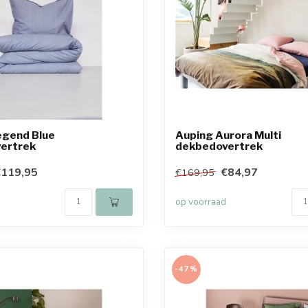
egend Blue
Auping Aurora Multi
ertrek
dekbedovertrek
€119,95
€84,97
€169,95
op voorraad
-47%