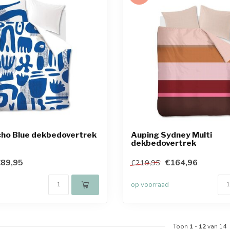
cho Blue dekbedovertrek
Auping Sydney Multi
dekbedovertrek
89,95
€164,96
€219,95
op voorraad
Toon
1
-
12
van 14