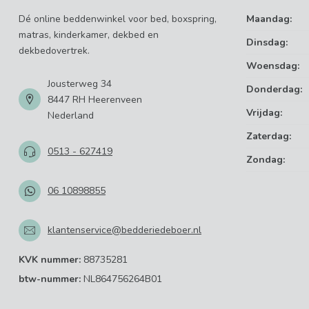
Dé online beddenwinkel voor bed, boxspring,
Maandag:
matras, kinderkamer, dekbed en
Dinsdag:
dekbedovertrek.
Woensdag:
Jousterweg 34
Donderdag:
8447 RH Heerenveen
Vrijdag:
Nederland
Zaterdag:
0513 - 627419
Zondag:
06 10898855
klantenservice@bedderiedeboer.nl
KVK nummer:
88735281
btw-nummer:
NL864756264B01