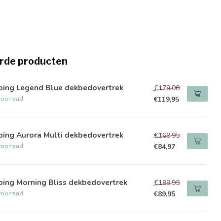
rde producten
ping Legend Blue dekbedovertrek
€179,00
voorraad
€119,95
ping Aurora Multi dekbedovertrek
€169,95
voorraad
€84,97
ping Morning Bliss dekbedovertrek
€189,95
voorraad
€89,95