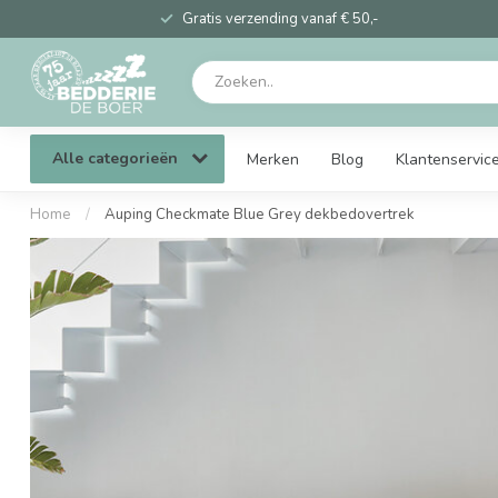
Gratis verzending vanaf € 50,-
Alle categorieën
Merken
Blog
Klantenservic
Home
/
Auping Checkmate Blue Grey dekbedovertrek