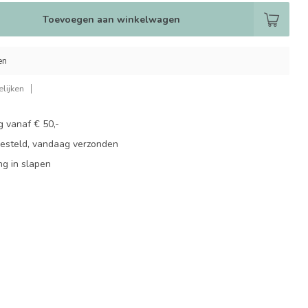
Toevoegen aan winkelwagen
en
lijken
g vanaf € 50,-
besteld, vandaag verzonden
ng in slapen