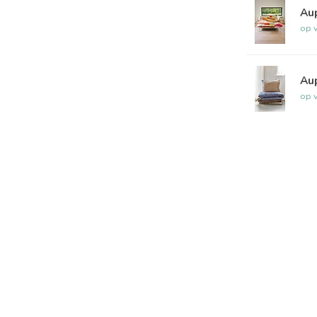
Au
op 
Au
op 