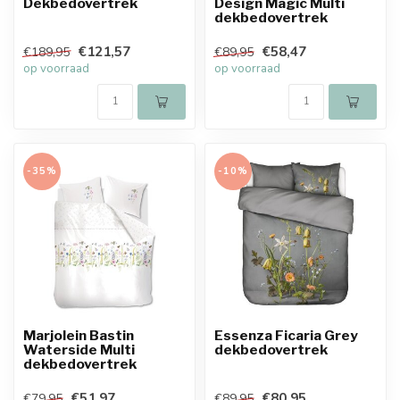
Dekbedovertrek
Design Magic Multi
dekbedovertrek
€121,57
€58,47
€189,95
€89,95
op voorraad
op voorraad
-35%
-10%
Marjolein Bastin
Essenza Ficaria Grey
Waterside Multi
dekbedovertrek
dekbedovertrek
€51,97
€80,95
€79,95
€89,95