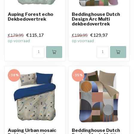
Auping Forest echo
Beddinghouse Dutch
Dekbedovertrek
Design Arc Multi
dekbedovertrek
€115,17
€129,97
€179,95
€199,95
op voorraad
op voorraad
-36%
-35%
Auping Urban mosaic
Beddinghouse Dutch