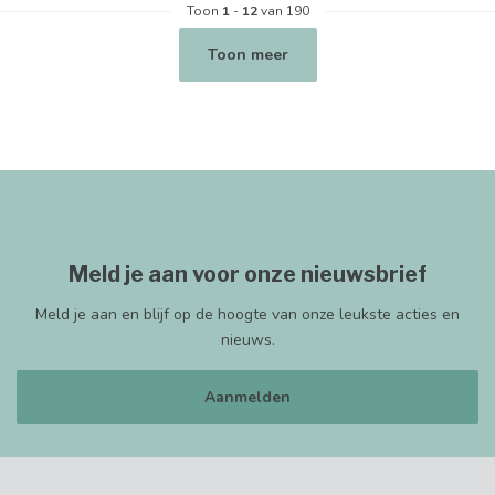
Toon
1
-
12
van 190
Toon meer
Meld je aan voor onze nieuwsbrief
Meld je aan en blijf op de hoogte van onze leukste acties en
nieuws.
Aanmelden