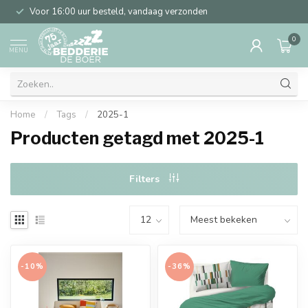
Voor 16:00 uur besteld, vandaag verzonden
0
MENU
Home
/
Tags
/
2025-1
Producten getagd met 2025-1
Filters
-10%
-36%