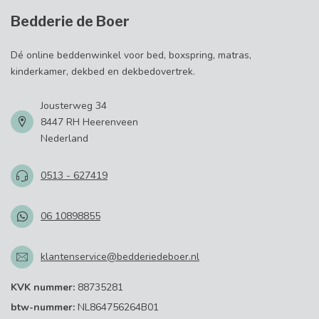
Bedderie de Boer
Dé online beddenwinkel voor bed, boxspring, matras,
kinderkamer, dekbed en dekbedovertrek.
Jousterweg 34
8447 RH Heerenveen
Nederland
0513 - 627419
06 10898855
klantenservice@bedderiedeboer.nl
KVK nummer:
88735281
btw-nummer:
NL864756264B01