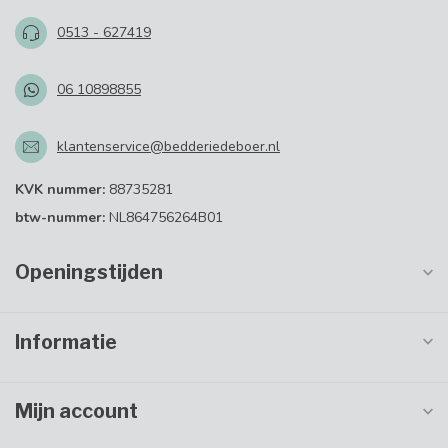
0513 - 627419
06 10898855
klantenservice@bedderiedeboer.nl
KVK nummer:
88735281
btw-nummer:
NL864756264B01
Openingstijden
Informatie
Mijn account