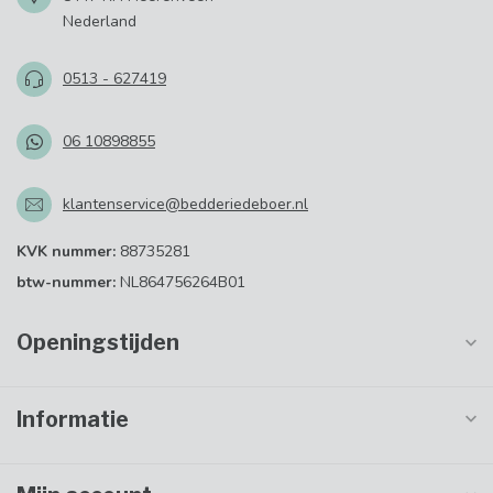
Nederland
0513 - 627419
06 10898855
klantenservice@bedderiedeboer.nl
KVK nummer:
88735281
btw-nummer:
NL864756264B01
Openingstijden
Informatie