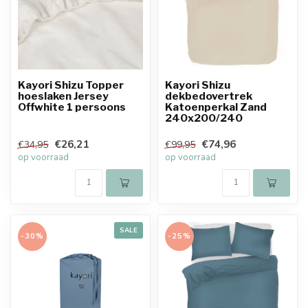
Kayori Shizu Topper
Kayori Shizu
hoeslaken Jersey
dekbedovertrek
Offwhite 1 persoons
Katoenperkal Zand
240x200/240
€26,21
€74,96
€34,95
€99,95
op voorraad
op voorraad
SALE
-30%
-25%