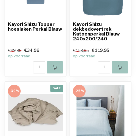
Kayori Shizu Topper
Kayori Shizu
hoeslaken Perkal Blauw
dekbedovertrek
Katoenperkal Blauw
240x200/240
€34,96
€119,95
€49,95
€159,95
op voorraad
op voorraad
SALE
-30%
-25%