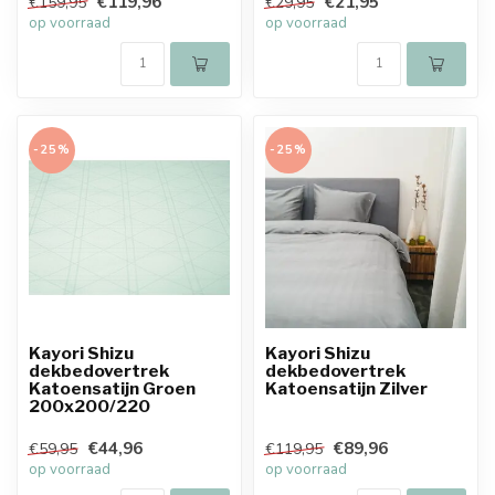
€119,96
€21,95
€159,95
€29,95
op voorraad
op voorraad
-25%
-25%
Kayori Shizu
Kayori Shizu
dekbedovertrek
dekbedovertrek
Katoensatijn Groen
Katoensatijn Zilver
200x200/220
€44,96
€89,96
€59,95
€119,95
op voorraad
op voorraad