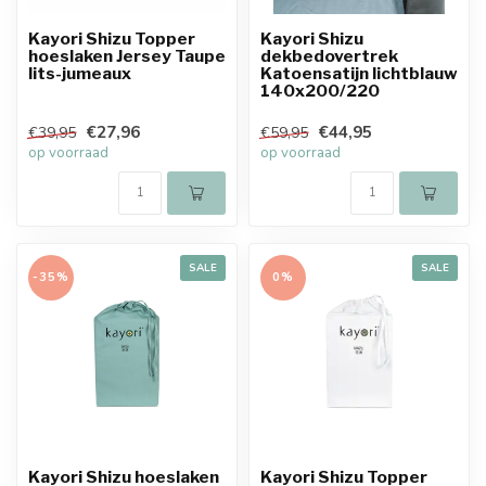
Kayori Shizu Topper
Kayori Shizu
hoeslaken Jersey Taupe
dekbedovertrek
lits-jumeaux
Katoensatijn lichtblauw
140x200/220
€27,96
€44,95
€39,95
€59,95
op voorraad
op voorraad
SALE
SALE
-35%
0%
Kayori Shizu hoeslaken
Kayori Shizu Topper