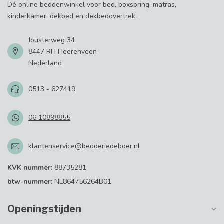
Dé online beddenwinkel voor bed, boxspring, matras,
kinderkamer, dekbed en dekbedovertrek.
Jousterweg 34
8447 RH Heerenveen
Nederland
0513 - 627419
06 10898855
klantenservice@bedderiedeboer.nl
KVK nummer:
88735281
btw-nummer:
NL864756264B01
Openingstijden