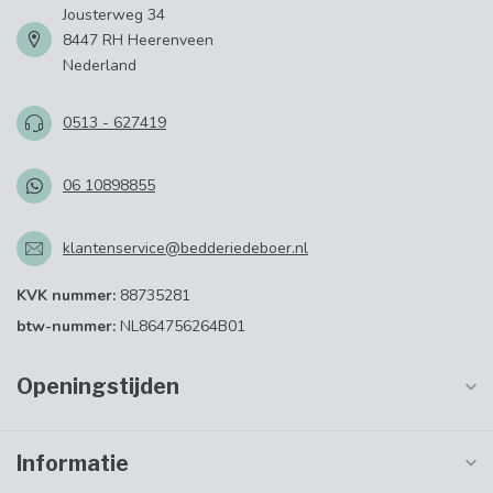
Jousterweg 34
8447 RH Heerenveen
Nederland
0513 - 627419
06 10898855
klantenservice@bedderiedeboer.nl
KVK nummer:
88735281
btw-nummer:
NL864756264B01
Openingstijden
Informatie