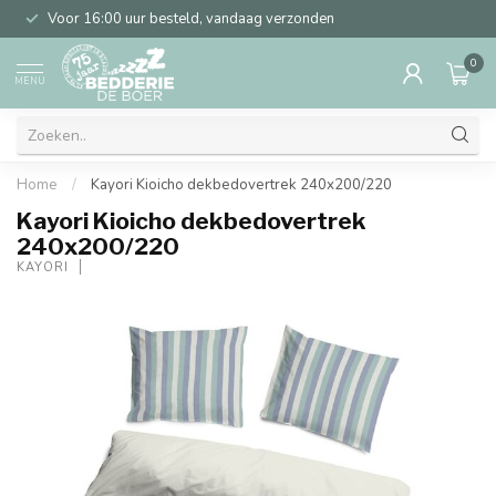
Voor 16:00 uur besteld, vandaag verzonden
0
MENU
Home
/
Kayori Kioicho dekbedovertrek 240x200/220
Kayori Kioicho dekbedovertrek
240x200/220
KAYORI