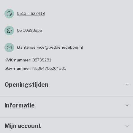
0513 - 627419
06 10898855
klantenservice@bedderiedeboer.nl
KVK nummer:
88735281
btw-nummer:
NL864756264B01
Openingstijden
Informatie
Mijn account