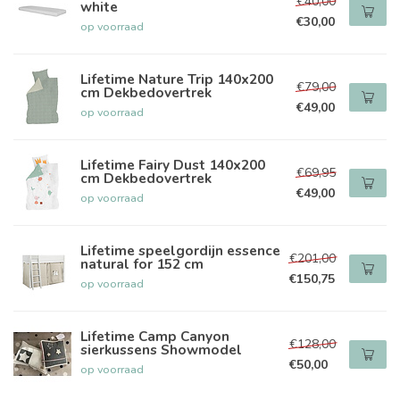
€40,00
white
€30,00
op voorraad
Lifetime Nature Trip 140x200
€79,00
cm Dekbedovertrek
€49,00
op voorraad
Lifetime Fairy Dust 140x200
€69,95
cm Dekbedovertrek
€49,00
op voorraad
Lifetime speelgordijn essence
€201,00
natural for 152 cm
€150,75
op voorraad
Lifetime Camp Canyon
€128,00
sierkussens Showmodel
€50,00
op voorraad