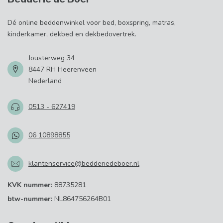
Dé online beddenwinkel voor bed, boxspring, matras,
kinderkamer, dekbed en dekbedovertrek.
Jousterweg 34
8447 RH Heerenveen
Nederland
0513 - 627419
06 10898855
klantenservice@bedderiedeboer.nl
KVK nummer:
88735281
btw-nummer:
NL864756264B01