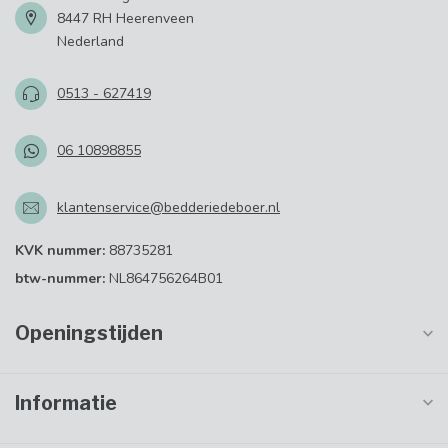
8447 RH Heerenveen
Nederland
0513 - 627419
06 10898855
klantenservice@bedderiedeboer.nl
KVK nummer:
88735281
btw-nummer:
NL864756264B01
Openingstijden
Informatie