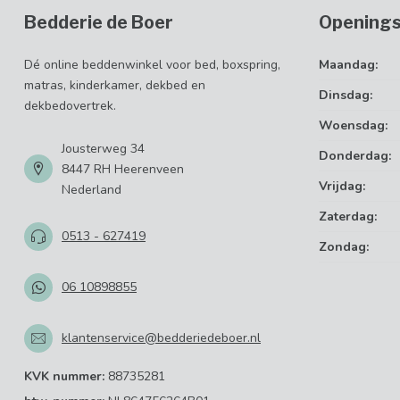
Bedderie de Boer
Openings
Dé online beddenwinkel voor bed, boxspring,
Maandag:
matras, kinderkamer, dekbed en
Dinsdag:
dekbedovertrek.
Woensdag:
Jousterweg 34
Donderdag:
8447 RH Heerenveen
Vrijdag:
Nederland
Zaterdag:
0513 - 627419
Zondag:
06 10898855
klantenservice@bedderiedeboer.nl
KVK nummer:
88735281