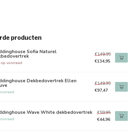
rde producten
ddinghouse Sofia Naturel
€149,95
kbedovertrek
€134,95
t op voorraad
ddinghouse Dekbedovertrek Ellen
€149,95
uve
€97,47
voorraad
ddinghouse Wave White dekbedovertrek
€59,95
voorraad
€44,96