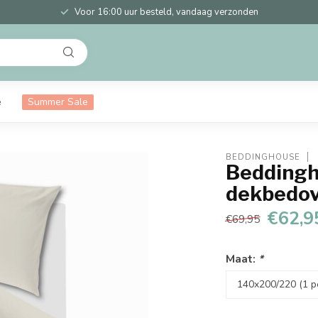
Voor 16:00 uur besteld, vandaag verzonden
e
Summer Sale
BEDDINGHOUSE
Beddingh
dekbedov
€62,9
€69,95
Maat:
*