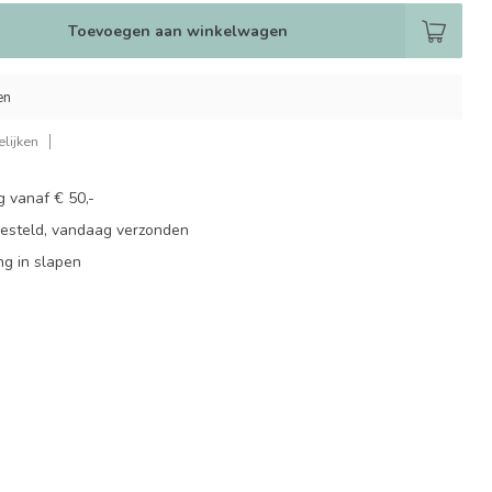
Toevoegen aan winkelwagen
en
lijken
g vanaf € 50,-
besteld, vandaag verzonden
ng in slapen