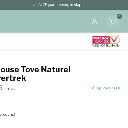
Al 75 jaar ervaring in slapen
0
ouse Tove Naturel
ertrek
5
op voorraad
Incl. btw