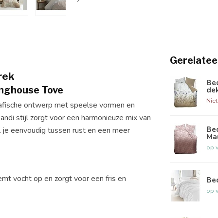
Gerelatee
rek
Be
inghouse Tove
de
Nie
rafische ontwerp met speelse vormen en
pandi stijl zorgt voor een harmonieuze mix van
Be
el je eenvoudig tussen rust en een meer
Ma
op 
t vocht op en zorgt voor een fris en
Be
op 