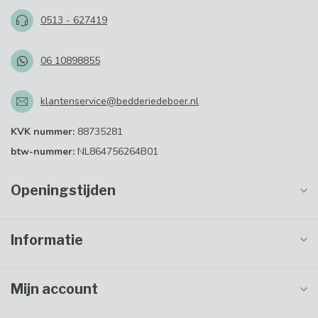
0513 - 627419
06 10898855
klantenservice@bedderiedeboer.nl
KVK nummer:
88735281
btw-nummer:
NL864756264B01
Openingstijden
Informatie
Mijn account