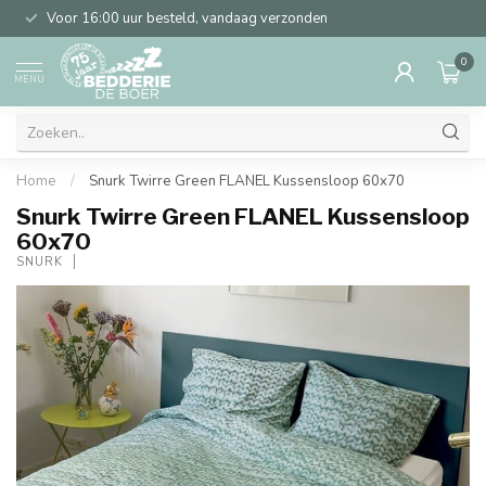
Voor 16:00 uur besteld, vandaag verzonden
0
MENU
Home
/
Snurk Twirre Green FLANEL Kussensloop 60x70
Snurk Twirre Green FLANEL Kussensloop
60x70
SNURK