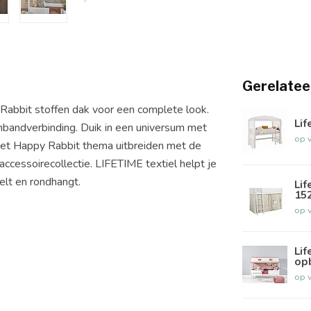
Gerelatee
abbit stoffen dak voor een complete look.
Lif
nbandverbinding. Duik in een universum met
op 
 het Happy Rabbit thema uitbreiden met de
cessoirecollectie. LIFETIME textiel helpt je
elt en rondhangt.
Lif
15
op 
Lif
op
op 