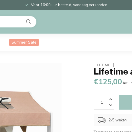
Voor 16:00 uur besteld, vandaag verzonden
e
Summer Sale
LIFETIME
Lifetime
€125,00
Incl. 
2-5 weken
Toevoegen om te verge