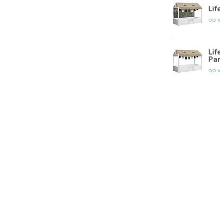
Li
op 
Lif
Pa
op 