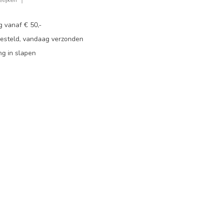
g vanaf € 50,-
besteld, vandaag verzonden
ng in slapen