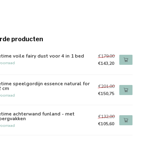
rde producten
etime voile fairy dust voor 4 in 1 bed
€179,00
voorraad
€143,20
etime speelgordijn essence natural for
€201,00
2 cm
€150,75
voorraad
etime achterwand funland - met
€132,00
bergvakken
€105,60
voorraad