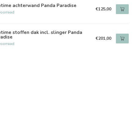
fetime achterwand Panda Paradise
€125,00
voorraad
etime stoffen dak incl. slinger Panda
radise
€201,00
voorraad