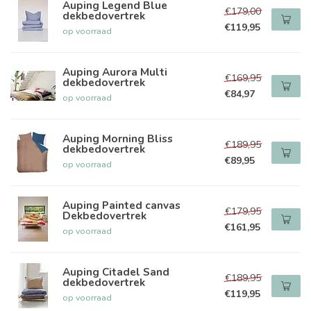
Auping Legend Blue
€179,00
dekbedovertrek
€119,95
op voorraad
Auping Aurora Multi
€169,95
dekbedovertrek
€84,97
op voorraad
Auping Morning Bliss
€189,95
dekbedovertrek
€89,95
op voorraad
Auping Painted canvas
€179,95
Dekbedovertrek
€161,95
op voorraad
Auping Citadel Sand
€189,95
dekbedovertrek
€119,95
op voorraad