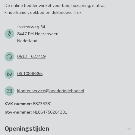
Dé online beddenwinkel voor bed, boxspring, matras,
kinderkamer, dekbed en dekbedovertrek.
Jousterweg 34
8447 RH Heerenveen
Nederland
0513 - 627419
06 10898855
klantenservice@bedderiedeboer.nl
KVK nummer:
88735281
btw-nummer:
NL864756264B01
Openingstijden