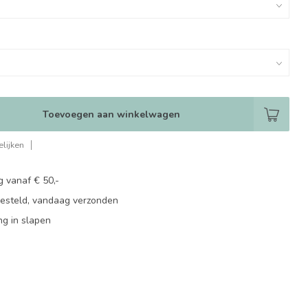
Toevoegen aan winkelwagen
lijken
g vanaf € 50,-
besteld, vandaag verzonden
ng in slapen