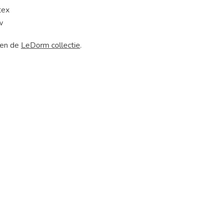
tex
w
nen de
LeDorm collectie
.