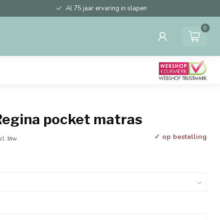
Al 75 jaar ervaring in slapen
0
egina pocket matras
✓ op bestelling
cl. btw