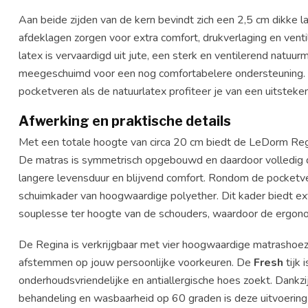
Aan beide zijden van de kern bevindt zich een 2,5 cm dikke
afdeklagen zorgen voor extra comfort, drukverlaging en venti
latex is vervaardigd uit jute, een sterk en ventilerend natuu
meegeschuimd voor een nog comfortabelere ondersteuning. D
pocketveren als de natuurlatex profiteer je van een uitsteken
Afwerking en praktische details
Met een totale hoogte van circa 20 cm biedt de LeDorm Regin
De matras is symmetrisch opgebouwd en daardoor volledig dr
langere levensduur en blijvend comfort. Rondom de pocketv
schuimkader van hoogwaardige polyether. Dit kader biedt ext
souplesse ter hoogte van de schouders, waardoor de ergono
De Regina is verkrijgbaar met vier hoogwaardige matrashoeze
afstemmen op jouw persoonlijke voorkeuren. De
Fresh
tijk 
onderhoudsvriendelijke en antiallergische hoes zoekt. Dankzi
behandeling en wasbaarheid op 60 graden is deze uitvoering 