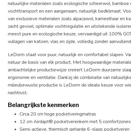
natuurlijke materialen zoals ecologische scheerwol, bamboe e
vochttransport en een aangenaam, natuurlijk bedklimaat. Voor
van exclusieve materialen zoals alpacawol, kameelhaar en kas
zacht gevoel, optimale vochtregulatie en uitstekende isole
meest pure en ecologische keuze, vervaardigd uit 100% GOT
vullagen van katoen, vlas en zijde, volledig zonder aanvullen
LeDorm staat voor puur, natuurlijk en comfortabel slapen. Va
natuur de basis van elk product. Met hoogwaardige materia
ambachtelijke productiewijze creëert LeDorm duurzame slaapo
ergonomie en ventilatie. Dankzij de combinatie van natuurli
milieubewuste productie is LeDorm de ideale keuze voor wi
nachtrust.
Belangrijkste kenmerken
Circa 20 cm hoge pocketveringmatras
12 cm Airdapt® pocketverenkern met 5 comfortzones
Semi-actieve, thermisch geharde 6-slags pocketveren