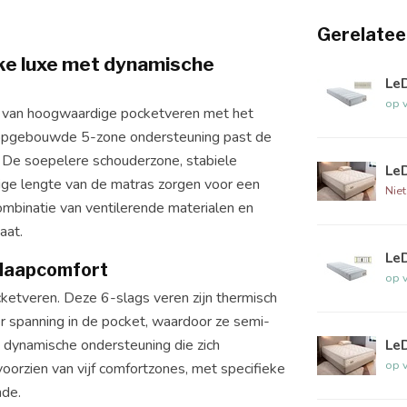
Gerelatee
ke luxe met dynamische
Le
op 
 van hoogwaardige pocketveren met het
g opgebouwde 5-zone ondersteuning past de
. De soepelere schouderzone, stabiele
Le
ige lengte van de matras zorgen voor een
Nie
mbinatie van ventilerende materialen en
aat.
Le
slaapcomfort
op 
ketveren. Deze 6-slags veren zijn thermisch
r spanning in de pocket, waardoor ze semi-
Le
n dynamische ondersteuning die zich
op 
oorzien van vijf comfortzones, met specifieke
nde.