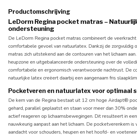
Productomschrijving
LeDorm Regina pocket matras – Natuurlij
ondersteuning
De LeDorm Regina pocket matras combineert de veerkracht
comfortabele gevoel van natuurlatex. Dankzij de zorgvuldi
matras zich uitstekend aan de contouren van het lichaam aan
heupzone en uitgebalanceerde ondersteuning over de volled
comfortabele en ergonomisch verantwoorde nachtrust. De co
natuurlijke latex creëert daarbij een aangenaam fris slaapklim
Pocketveren en natuurlatex voor optimaal 
De kern van de Regina bestaat uit 12 cm hoge Airdapt® poc
gehard, parallel geplaatst en staan voor meer dan 30% onde
actief reageren op lichaamsbewegingen. Dit resulteert in ee
nauwkeurig aanpast aan het lichaam. De pocketverenkern is v
aandacht voor schouders, heupen en het hoofd- en voetenei