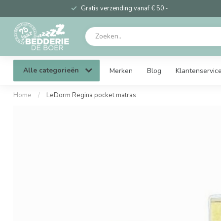
Gratis verzending vanaf € 50,-
Alle categorieën
Merken
Blog
Klantenservic
Home
/
LeDorm Regina pocket matras