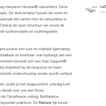
Le
 laag massieve Heveair® natuurlatex. Deze
op 
latie. De drukverdeler tussen de veren en
rmateriaal dat samen met de natuurlatex is
ankzij de open structuur van zowel de
de luchtcirculatie en vochtregulatie.
a pocket een luxe en stabiele ligervaring.
aaibaar en keerbaar, wat bijdraagt aan een
erenkern bevindt zich een Side Support®
ra stabiliteit bij de heupzone en meer
mische ondersteuning verder wordt verfijnd.
n, zodat je het slaapcomfort volledig kunt
is ideaal voor wie een frisse,
j de Climafleece-vulling, BioBalance-
bijzonder praktisch. De
Nature
tijk bevat