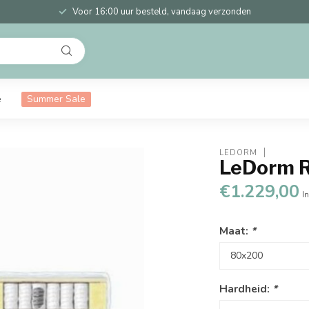
Voor 16:00 uur besteld, vandaag verzonden
e
Summer Sale
LEDORM
LeDorm R
€1.229,00
In
Maat:
*
Hardheid:
*