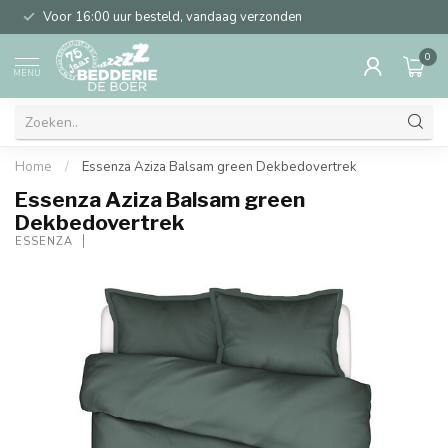
Voor 16:00 uur besteld, vandaag verzonden
0
MENU
Home
/
Essenza Aziza Balsam green Dekbedovertrek
Essenza Aziza Balsam green
Dekbedovertrek
ESSENZA