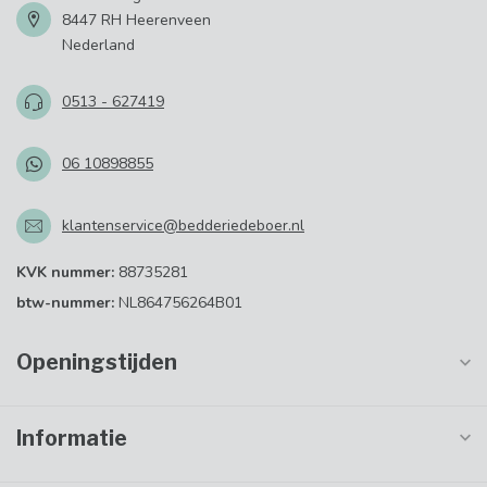
8447 RH Heerenveen
Nederland
0513 - 627419
06 10898855
klantenservice@bedderiedeboer.nl
KVK nummer:
88735281
btw-nummer:
NL864756264B01
Openingstijden
Informatie