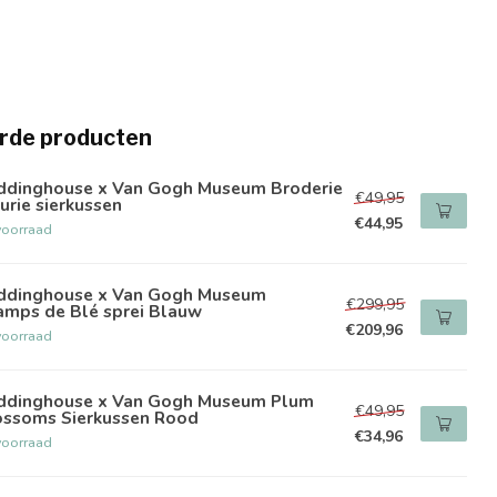
rde producten
ddinghouse x Van Gogh Museum Broderie
€49,95
urie sierkussen
€44,95
voorraad
ddinghouse x Van Gogh Museum
€299,95
amps de Blé sprei Blauw
€209,96
voorraad
ddinghouse x Van Gogh Museum Plum
€49,95
ossoms Sierkussen Rood
€34,96
voorraad