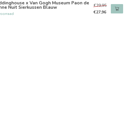
ddinghouse x Van Gogh Museum Paon de
€39,95
nne Nuit Sierkussen Blauw
€27,96
voorraad