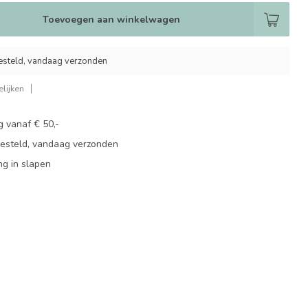
Toevoegen aan winkelwagen
esteld, vandaag verzonden
lijken
g vanaf € 50,-
besteld, vandaag verzonden
ng in slapen