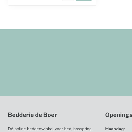
Bedderie de Boer
Openings
Dé online beddenwinkel voor bed, boxspring,
Maandag: