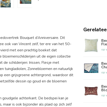
Gerelatee
bedovertrek Bouquet d’Anniversaire. Dit
Be
 ook van Vincent zelf, ter ere van het 50-
Fle
op 
evierd met een prachtig boeket dat
 bloemenschilderijen uit de eigen collectie
de schilderijen: Irissen, Flesje met
Be
Ch
n tuingladiolen, Zonnebloemen en natuurlijk
op 
 een grijsgroene achtergrond, waardoor dit
or hetzelfde dessin op goud en de bloemen
Be
Bl
op 
n goudgele achterkant. De bedspei kan je
aar is ook bijzonder als plaid op zich zelf