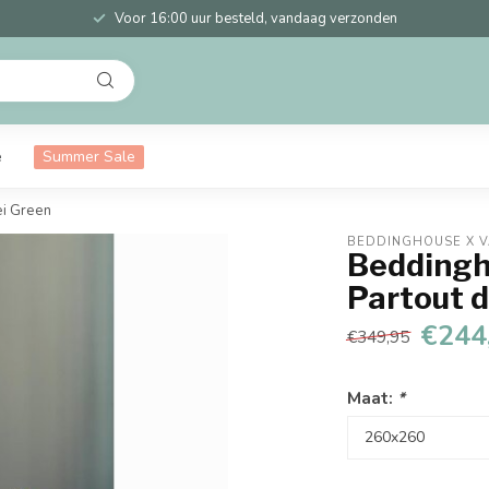
Voor 16:00 uur besteld, vandaag verzonden
e
Summer Sale
ei Green
BEDDINGHOUSE X 
Beddingh
Partout d
€244
€349,95
Maat:
*