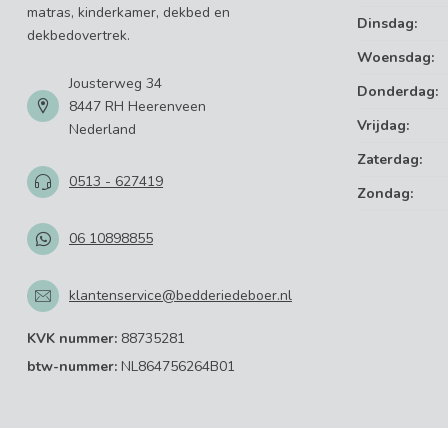
matras, kinderkamer, dekbed en
Dinsdag:
dekbedovertrek.
Woensdag:
Jousterweg 34
Donderdag:
8447 RH Heerenveen
Vrijdag:
Nederland
Zaterdag:
0513 - 627419
Zondag:
06 10898855
klantenservice@bedderiedeboer.nl
KVK nummer:
88735281
btw-nummer:
NL864756264B01