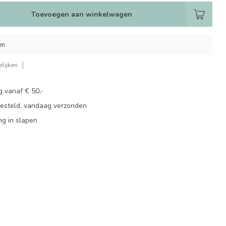
Toevoegen aan winkelwagen
en
lijken
g vanaf € 50,-
besteld, vandaag verzonden
ng in slapen