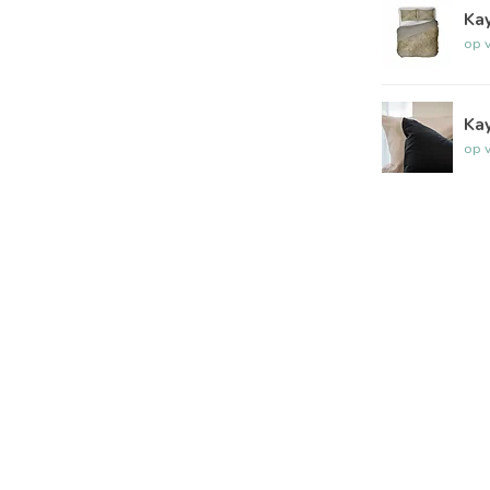
Kay
op 
Kay
op 