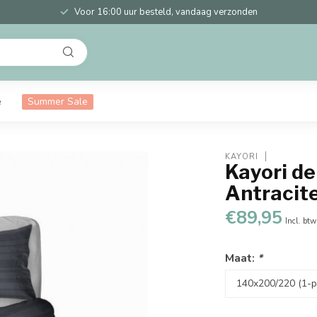
Voor 16:00 uur besteld, vandaag verzonden
e
Summer Sale
KAYORI
Kayori d
Antracit
€89,95
Incl. btw
Maat:
*