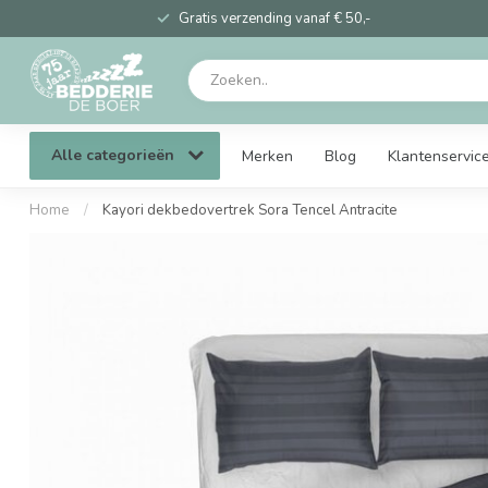
Gratis verzending vanaf € 50,-
Alle categorieën
Merken
Blog
Klantenservic
Home
/
Kayori dekbedovertrek Sora Tencel Antracite