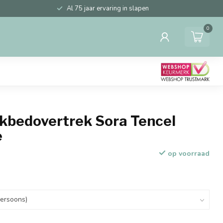
Al 75 jaar ervaring in slapen
0
ekbedovertrek Sora Tencel
e
op voorraad