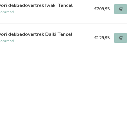
ori dekbedovertrek Iwaki Tencel
€209,95
voorraad
ori dekbedovertrek Daiki Tencel
€129,95
voorraad