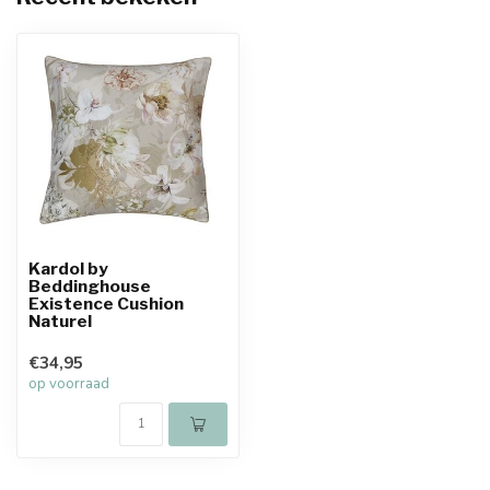
Kardol by
Beddinghouse
Existence Cushion
Naturel
€34,95
op voorraad