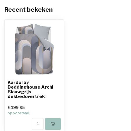
Recent bekeken
Kardol by
Beddinghouse Archi
Blauwgrijs
dekbedovertrek
€199,95
op voorraad