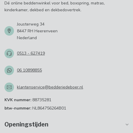
Dé online beddenwinkel voor bed, boxspring, matras,
kinderkamer, dekbed en dekbedovertrek.
Jousterweg 34
8447 RH Heerenveen
Nederland
0513 - 627419
06 10898855
klantenservice@bedderiedeboer.nl
KVK nummer:
88735281
btw-nummer:
NL864756264B01
Openingstijden