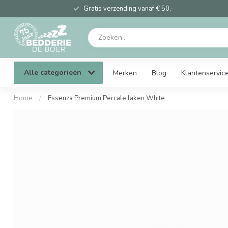
Gratis verzending vanaf € 50,-
Alle categorieën
Merken
Blog
Klantenservic
Home
/
Essenza Premium Percale laken White