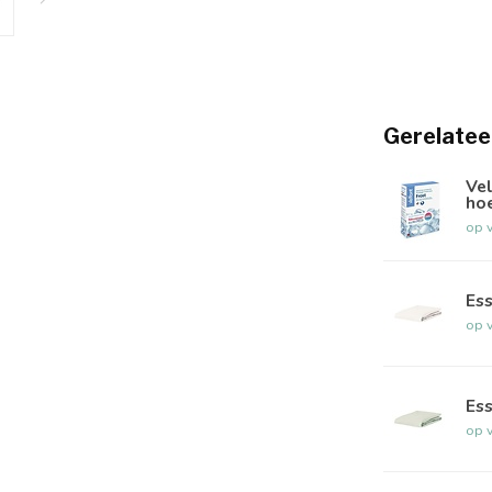
Gerelatee
Ve
ho
op 
Ess
op 
Es
op 