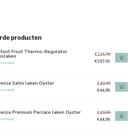
rde producten
lfont Frost Thermo-Regulator
€125,90
eslaken
€107,01
voorraad
enza Satin laken Oyster
€49,95
voorraad
€44,95
senza Premium Percale laken Oyster
€49,95
voorraad
€44,95