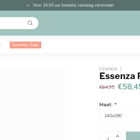
Voor 16:00 uur besteld, vandaag verzonden
e
Summer Sale
ESSENZA
Essenza 
€58,4
€64,95
Maat:
*