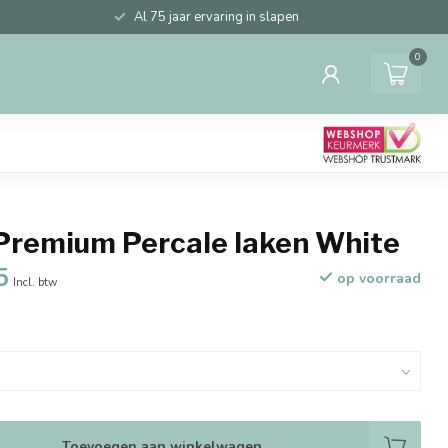
Al 75 jaar ervaring in slapen
0
Premium Percale laken White
5
op voorraad
Incl. btw
Toevoegen aan winkelwagen