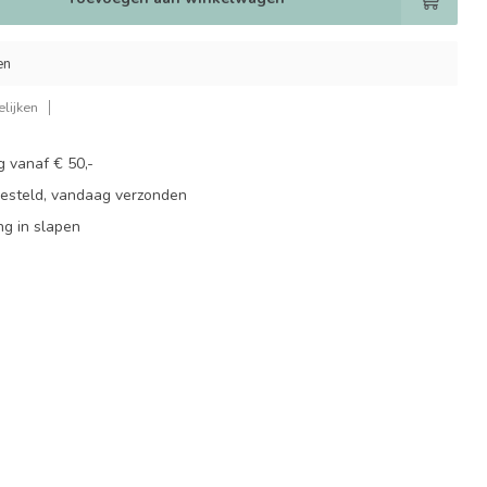
en
lijken
g vanaf € 50,-
besteld, vandaag verzonden
ng in slapen