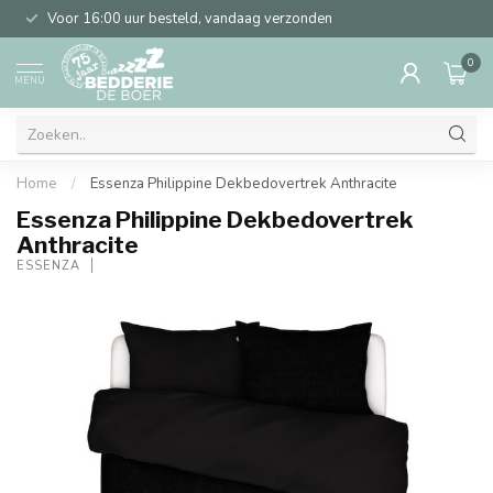
Voor 16:00 uur besteld, vandaag verzonden
0
MENU
Home
/
Essenza Philippine Dekbedovertrek Anthracite
Essenza Philippine Dekbedovertrek
Anthracite
ESSENZA