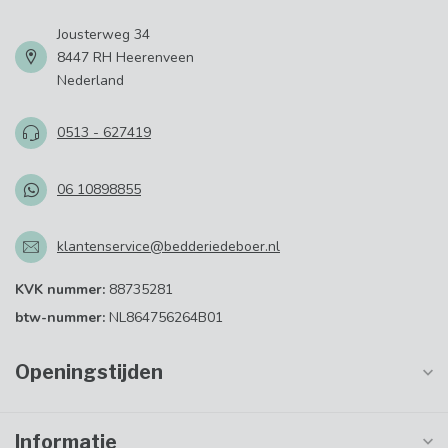
Jousterweg 34
8447 RH Heerenveen
Nederland
0513 - 627419
06 10898855
klantenservice@bedderiedeboer.nl
KVK nummer:
88735281
btw-nummer:
NL864756264B01
Openingstijden
Informatie