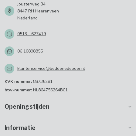
Jousterweg 34
8447 RH Heerenveen
Nederland
0513 - 627419
06 10898855
klantenservice@bedderiedeboer.nl
KVK nummer:
88735281
btw-nummer:
NL864756264B01
Openingstijden
Informatie