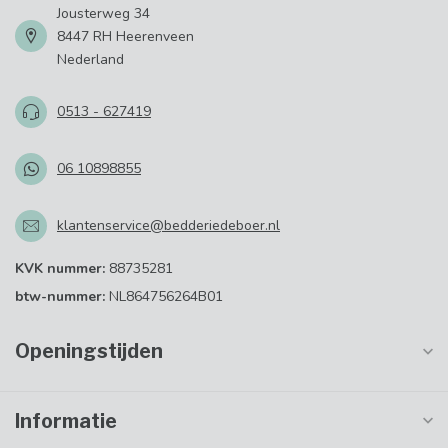
Jousterweg 34
8447 RH Heerenveen
Nederland
0513 - 627419
06 10898855
klantenservice@bedderiedeboer.nl
KVK nummer:
88735281
btw-nummer:
NL864756264B01
Openingstijden
Informatie