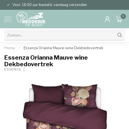
Voor 16:00 uur besteld, vandaag verzonden
0
MENU
Home
/
Essenza Orianna Mauve wine Dekbedovertrek
Essenza Orianna Mauve wine
Dekbedovertrek
ESSENZA