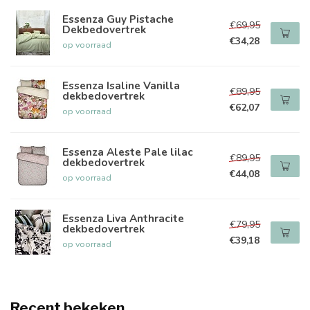
Essenza Guy Pistache
€69,95
Dekbedovertrek
€34,28
op voorraad
Essenza Isaline Vanilla
€89,95
dekbedovertrek
€62,07
op voorraad
Essenza Aleste Pale lilac
€89,95
dekbedovertrek
€44,08
op voorraad
Essenza Liva Anthracite
€79,95
dekbedovertrek
€39,18
op voorraad
Recent bekeken