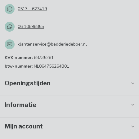
0513 - 627419
06 10898855
klantenservice@bedderiedeboer.nl
KVK nummer:
88735281
btw-nummer:
NL864756264B01
Openingstijden
Informatie
Mijn account