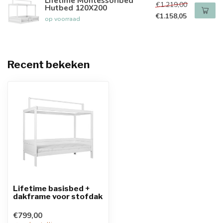
Lifetime Montessoribed
€1.219,00
Hutbed 120X200
€1.158,05
op voorraad
Recent bekeken
Lifetime basisbed +
dakframe voor stofdak
€799,00