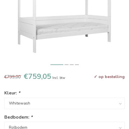
€759,05
€799,00
✓ op bestelling
Incl. btw
Kleur:
*
Bedbodem:
*