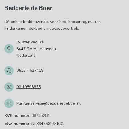
Bedderie de Boer
Dé online beddenwinkel voor bed, boxspring, matras,
kinderkamer, dekbed en dekbedovertrek.
Jousterweg 34
8447 RH Heerenveen
Nederland
0513 - 627419
06 10898855
klantenservice@bedderiedeboer.nl
KVK nummer:
88735281
btw-nummer:
NL864756264B01