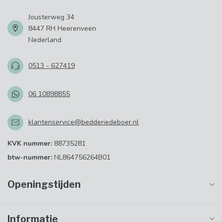
Jousterweg 34
8447 RH Heerenveen
Nederland
0513 - 627419
06 10898855
klantenservice@bedderiedeboer.nl
KVK nummer:
88735281
btw-nummer:
NL864756264B01
Openingstijden
Informatie