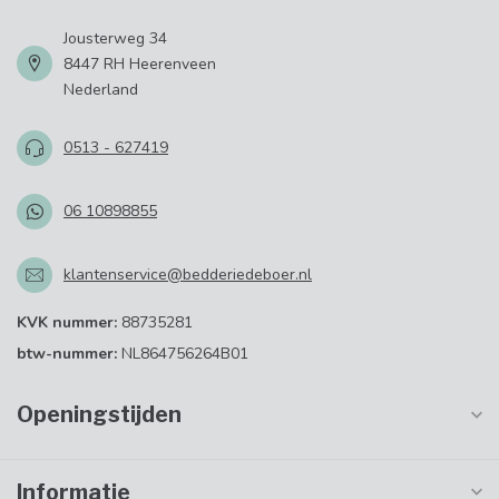
Jousterweg 34
8447 RH Heerenveen
Nederland
0513 - 627419
06 10898855
klantenservice@bedderiedeboer.nl
KVK nummer:
88735281
btw-nummer:
NL864756264B01
Openingstijden
Informatie