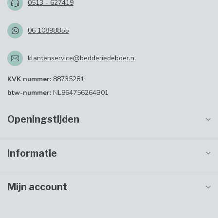
0513 - 627419
06 10898855
klantenservice@bedderiedeboer.nl
KVK nummer:
88735281
btw-nummer:
NL864756264B01
Openingstijden
Informatie
Mijn account