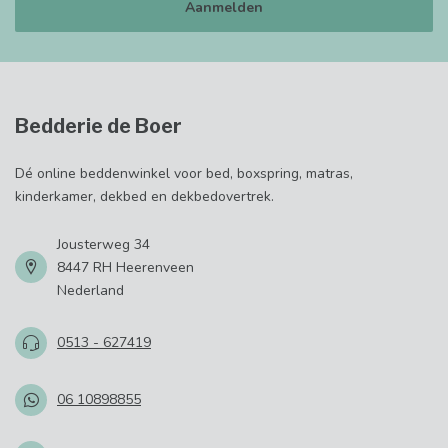
Aanmelden
Bedderie de Boer
Dé online beddenwinkel voor bed, boxspring, matras,
kinderkamer, dekbed en dekbedovertrek.
Jousterweg 34
8447 RH Heerenveen
Nederland
0513 - 627419
06 10898855