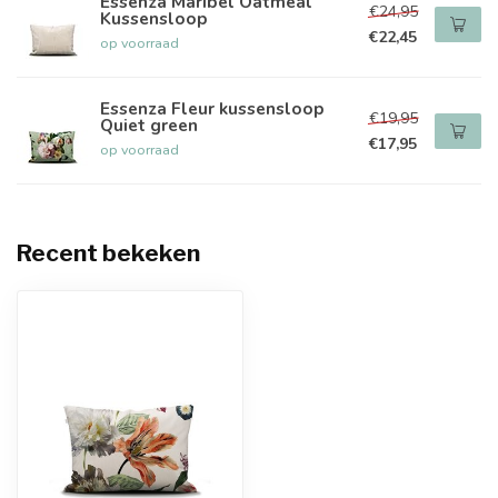
Essenza Maribel Oatmeal
€24,95
Kussensloop
€22,45
op voorraad
Essenza Fleur kussensloop
€19,95
Quiet green
€17,95
op voorraad
Recent bekeken