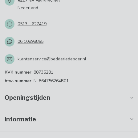
8447 RH Heerenveen
Nederland
0513 - 627419
06 10898855
klantenservice@bedderiedeboer.nl
KVK nummer:
88735281
btw-nummer:
NL864756264B01
Openingstijden
Informatie