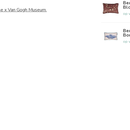
Be
Bl
use x Van Gogh Museum.
op 
Be
Bo
op 