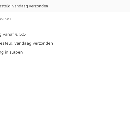
esteld, vandaag verzonden
lijken
g vanaf € 50,-
besteld, vandaag verzonden
ng in slapen