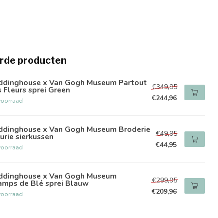
rde producten
ddinghouse x Van Gogh Museum Partout
€349,95
 Fleurs sprei Green
€244,96
voorraad
ddinghouse x Van Gogh Museum Broderie
€49,95
urie sierkussen
€44,95
voorraad
ddinghouse x Van Gogh Museum
€299,95
amps de Blé sprei Blauw
€209,96
voorraad