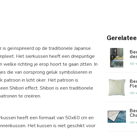
Gerelatee
s geïnspireerd op de traditionele Japanse
Be
pleet. Het sierkussen heeft een driepuntige
des
op 
 welke richting je erop hoort te gaan zitten. In
jes die van oorsprong geluk symboliseren in
 patroon in licht oker. Het patroon is
Be
Fle
n Shibori effect. Shibori is een traditionele
op 
patronen te creëren.
Be
Ch
rkussen heeft een formaat van 50x60 cm en
op 
nnenkussen. Het kussen is niet geschikt voor