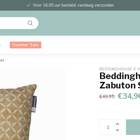
Voor 16:00 uur besteld, vandaag verzonden
e
Summer Sale
ker
BEDDINGHOUSE X 
Beddingh
Zabuton 
€34,9
€49,95