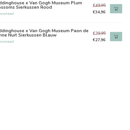
ddinghouse x Van Gogh Museum Plum
€49,95
ossoms Sierkussen Rood
€34,96
voorraad
ddinghouse x Van Gogh Museum Paon de
€39,95
nne Nuit Sierkussen Blauw
€27,96
voorraad