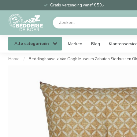
Gratis verzending vanaf € 50,-
Alle categorieën
Merken
Blog
Klantenservic
Home
/
Beddinghouse x Van Gogh Museum Zabuton Sierkussen O