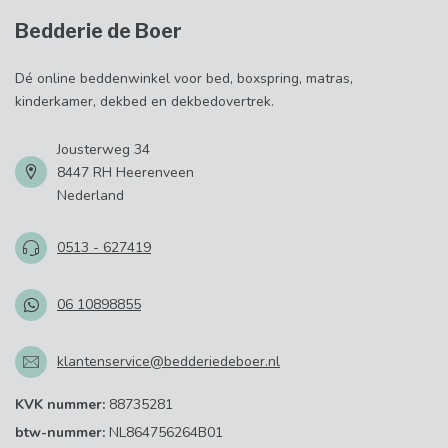
Bedderie de Boer
Dé online beddenwinkel voor bed, boxspring, matras,
kinderkamer, dekbed en dekbedovertrek.
Jousterweg 34
8447 RH Heerenveen
Nederland
0513 - 627419
06 10898855
klantenservice@bedderiedeboer.nl
KVK nummer:
88735281
btw-nummer:
NL864756264B01