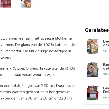
Gerelatee
 zijn naam eer aan met speelse blokken in
Be
n
vormen. De glans van de 100% katoensatijn
de
op 
an herfst. De uni kleurige achterzijde in
slopen.
Be
de
rmerk (Global Organic Textile Standard). Dit
op 
jke en sociaal verantwoorde wijze.
en een totale lengte van 260 cm. Door deze
Be
De
 matras
worden gestopt en is het geschikt
op 
 dekbedden van 200 cm, 210 cm of 220 cm.