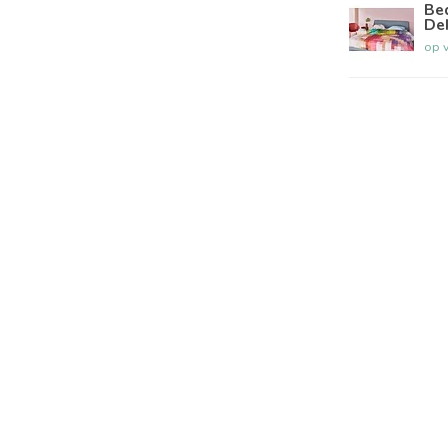
Be
De
op 