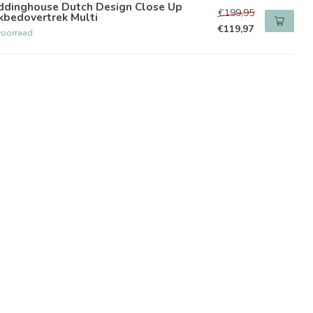
ddinghouse Dutch Design Close Up
€199,95
kbedovertrek Multi
€119,97
voorraad