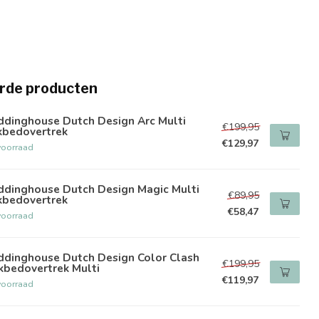
rde producten
ddinghouse Dutch Design Arc Multi
€199,95
kbedovertrek
€129,97
voorraad
ddinghouse Dutch Design Magic Multi
€89,95
kbedovertrek
€58,47
voorraad
ddinghouse Dutch Design Color Clash
€199,95
kbedovertrek Multi
€119,97
voorraad