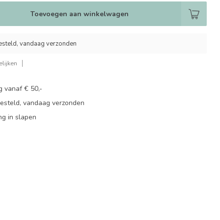
Toevoegen aan winkelwagen
esteld, vandaag verzonden
lijken
g vanaf € 50,-
besteld, vandaag verzonden
ng in slapen