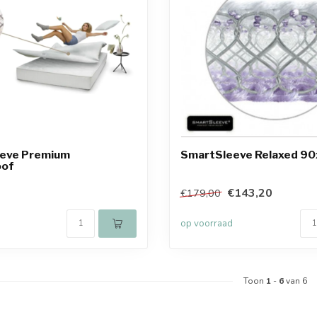
eve Premium
SmartSleeve Relaxed 9
oof
€143,20
€179,00
op voorraad
Toon
1
-
6
van 6