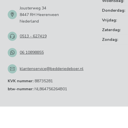
Woensdag:
Jousterweg 34
Donderdag:
8447 RH Heerenveen
Vrijdag:
Nederland
Zaterdag:
0513 - 627419
Zondag:
06 10898855
klantenservice@bedderiedeboer.nl
KVK nummer:
88735281
btw-nummer:
NL864756264B01