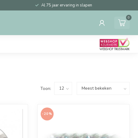
Al 75 jaar ervaring in slapen
0
Toon:
-20%