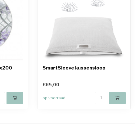
0x200
SmartSleeve kussensloop
€65,00
op voorraad