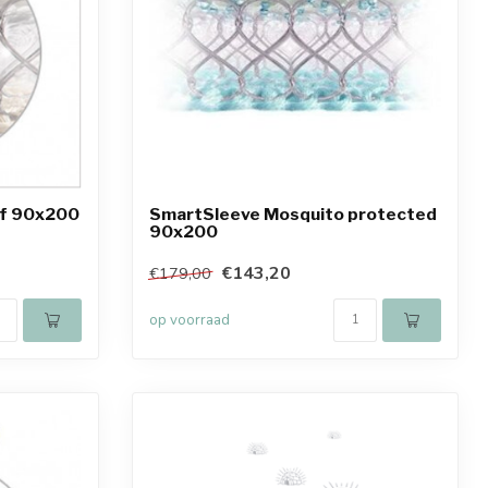
f 90x200
SmartSleeve Mosquito protected
90x200
€143,20
€179,00
op voorraad