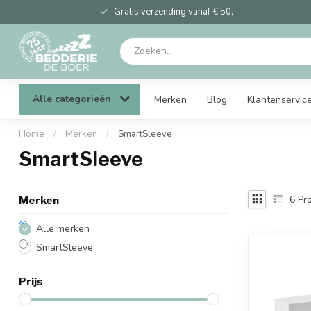
Gratis verzending vanaf € 50,-
Alle categorieën
Merken
Blog
Klantenservic
Home
/
Merken
/
SmartSleeve
SmartSleeve
6
Pro
Merken
Alle merken
SmartSleeve
Prijs