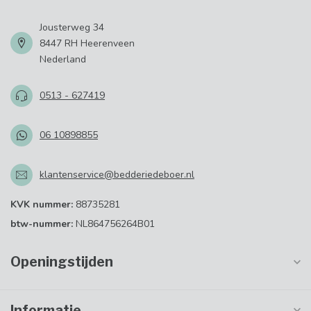
Jousterweg 34
8447 RH Heerenveen
Nederland
0513 - 627419
06 10898855
klantenservice@bedderiedeboer.nl
KVK nummer:
88735281
btw-nummer:
NL864756264B01
Openingstijden
Informatie