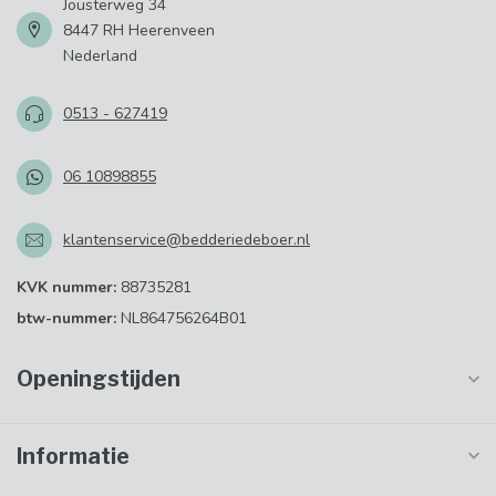
Jousterweg 34
8447 RH Heerenveen
Nederland
0513 - 627419
06 10898855
klantenservice@bedderiedeboer.nl
KVK nummer:
88735281
btw-nummer:
NL864756264B01
Openingstijden
Informatie