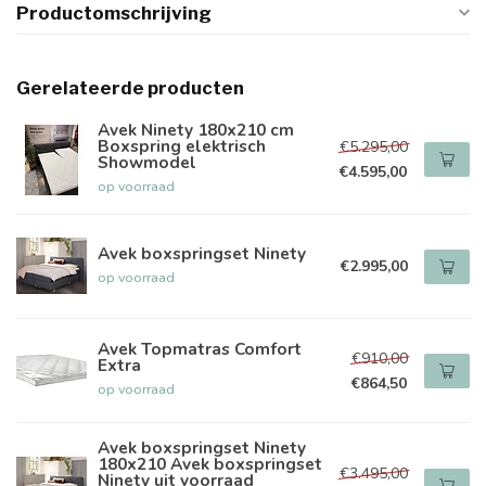
Productomschrijving
Gerelateerde producten
Avek Ninety 180x210 cm
Boxspring elektrisch
€5.295,00
Showmodel
€4.595,00
op voorraad
Avek boxspringset Ninety
€2.995,00
op voorraad
Avek Topmatras Comfort
€910,00
Extra
€864,50
op voorraad
Avek boxspringset Ninety
180x210 Avek boxspringset
€3.495,00
Ninety uit voorraad