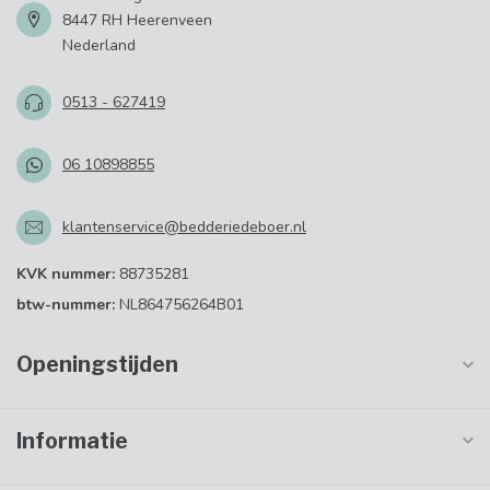
8447 RH Heerenveen
Nederland
0513 - 627419
06 10898855
klantenservice@bedderiedeboer.nl
KVK nummer:
88735281
btw-nummer:
NL864756264B01
Openingstijden
Informatie