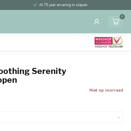
Al 75 jaar ervaring in slapen
0
oothing Serenity
open
Niet op voorraad