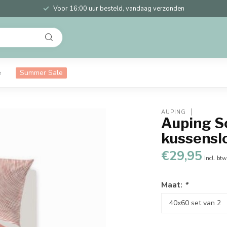
Voor 16:00 uur besteld, vandaag verzonden
e
Summer Sale
AUPING
Auping S
kussensl
€29,95
Incl. btw
Maat:
*