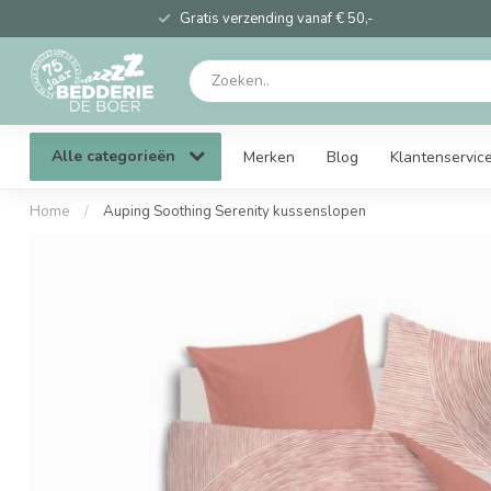
Gratis verzending vanaf € 50,-
Alle categorieën
Merken
Blog
Klantenservic
Home
/
Auping Soothing Serenity kussenslopen