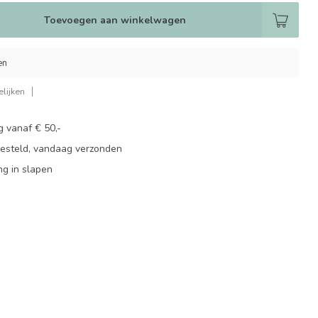
Toevoegen aan winkelwagen
en
lijken
g vanaf € 50,-
besteld, vandaag verzonden
ng in slapen