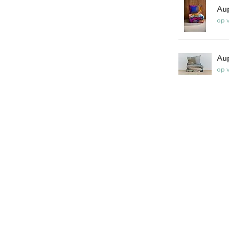
Au
op 
Au
op 