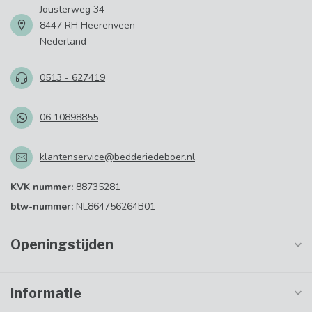
Jousterweg 34
8447 RH Heerenveen
Nederland
0513 - 627419
06 10898855
klantenservice@bedderiedeboer.nl
KVK nummer:
88735281
btw-nummer:
NL864756264B01
Openingstijden
Informatie