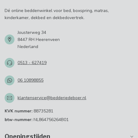
Dé online beddenwinkel voor bed, boxspring, matras,
kinderkamer, dekbed en dekbedovertrek.
Jousterweg 34
8447 RH Heerenveen
Nederland
0513 - 627419
06 10898855
klantenservice@bedderiedeboer.nl
KVK nummer:
88735281
btw-nummer:
NL864756264B01
Openingstijden