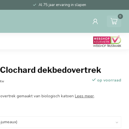
Al 75 jaar ervaring in slapen
0
-Clochard dekbedovertrek
op voorraad
btw
dovertrek gemaakt van biologisch katoen
Lees meer
.