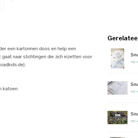
Gerelatee
der een kartonnen doos en help een
Sn
gaat naar stichtingen die zich inzetten voor
op 
oadkids.de).
Sn
 katoen.
op 
Sn
op 