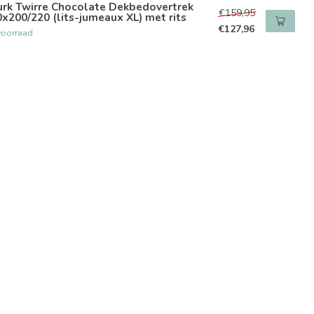
urk Twirre Chocolate Dekbedovertrek
€159,95
x200/220 (lits-jumeaux XL) met rits
€127,96
voorraad