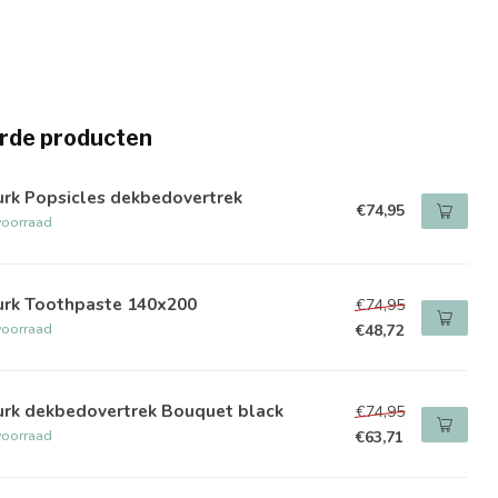
rde producten
urk Popsicles dekbedovertrek
€74,95
voorraad
urk Toothpaste 140x200
€74,95
voorraad
€48,72
urk dekbedovertrek Bouquet black
€74,95
voorraad
€63,71