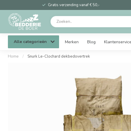
Gratis verzending vanaf € 50,-
Alle categorieën
Merken
Blog
Klantenservic
Home
/
Snurk Le-Clochard dekbedovertrek