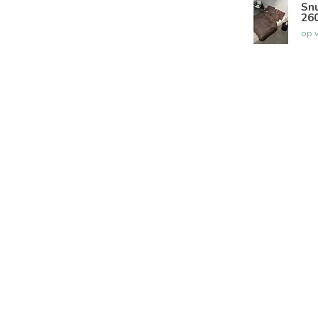
Sn
260
op 