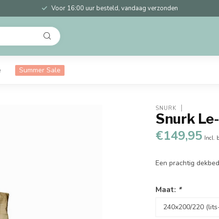
Voor 16:00 uur besteld, vandaag verzonden
e
Summer Sale
SNURK
Snurk Le
€149,95
Incl. 
Een prachtig dekbe
Maat:
*