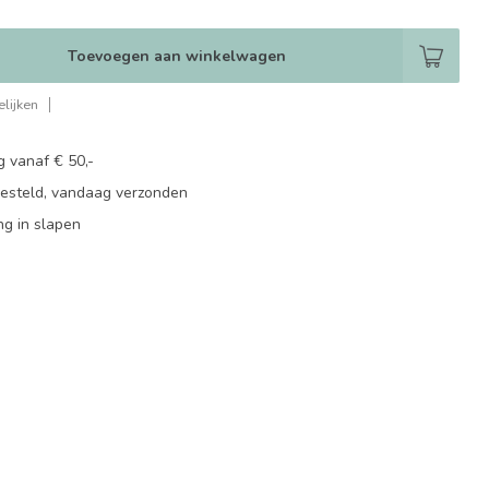
Toevoegen aan winkelwagen
lijken
g vanaf € 50,-
besteld, vandaag verzonden
ng in slapen