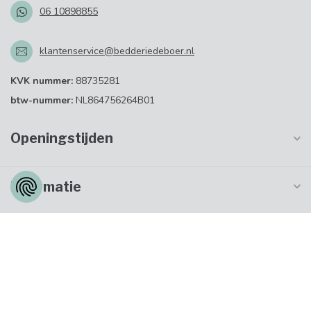
06 10898855
klantenservice@bedderiedeboer.nl
KVK nummer:
88735281
btw-nummer:
NL864756264B01
Openingstijden
Informatie
Mijn account